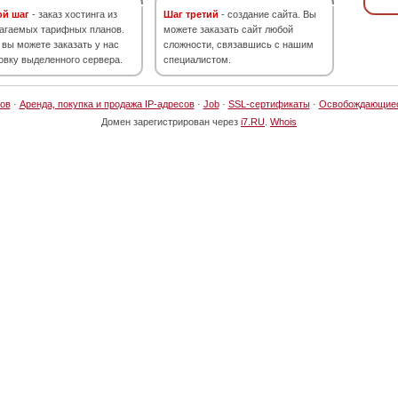
ой шаг
- заказ хостинга из
Шаг третий
- создание сайта. Вы
агаемых тарифных планов.
можете заказать сайт любой
 вы можете заказать у нас
сложности, связавшись с нашим
овку выделенного сервера.
специалистом.
ов
·
Аренда, покупка и продажа IP-адресов
·
Job
·
SSL-сертификаты
·
Освобождающие
Домен зарегистрирован через
i7.RU
.
Whois