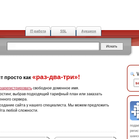
IT-работа
SSL
Аукцион
W
«раз-два-три»!
т просто как
зарегистрировать
свободное доменное имя.
остинг, выбрав подходящий тарифный план или заказать
енного сервера.
оздание сайта у нашего специалиста. Мы можем предложить
йта любой сложности.
пода
регис
шанс