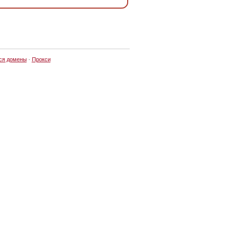
ся домены
·
Прокси